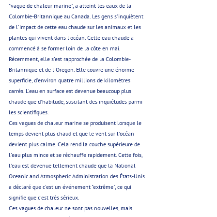
"vague de chaleur marine", a atteint les eaux de la 
Colombie-Britannique au Canada. Les gens s'inquiètent 
de l'impact de cette eau chaude sur les animaux et les 
plantes qui vivent dans l'océan. Cette eau chaude a 
commencé à se former loin de la côte en mai. 
Récemment, elle s'est rapprochée de la Colombie-
Britannique et de l'Oregon. Elle couvre une énorme 
superficie, d'environ quatre millions de kilomètres 
carrés. L'eau en surface est devenue beaucoup plus 
chaude que d'habitude, suscitant des inquiétudes parmi 
les scientifiques.
Ces vagues de chaleur marine se produisent lorsque le 
temps devient plus chaud et que le vent sur l'océan 
devient plus calme. Cela rend la couche supérieure de 
l'eau plus mince et se réchauffe rapidement. Cette fois, 
l'eau est devenue tellement chaude que la National 
Oceanic and Atmospheric Administration des États-Unis 
a déclaré que c'est un événement "extrême", ce qui 
signifie que c'est très sérieux.
Ces vagues de chaleur ne sont pas nouvelles, mais 